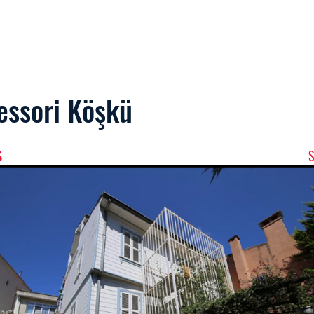
ome
About Me
Contact
Blog
Galery
essori Köşkü
$