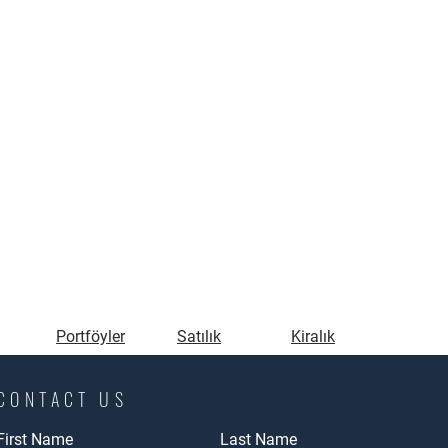
Portföyler
Satılık
Kiralık
CONTACT US
First Name
Last Name