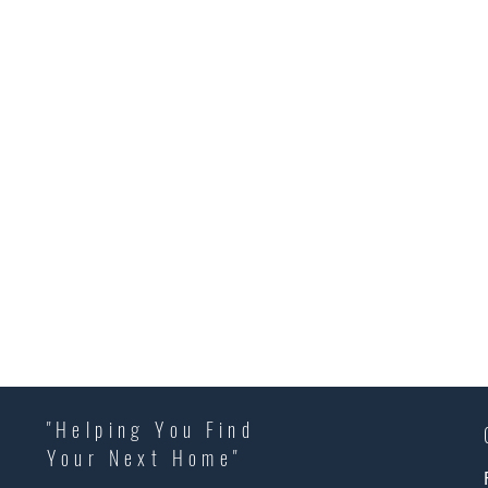
"Helping You Find
Your Next Home"