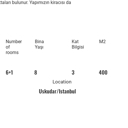
aları bulunur. Yapımızın kiracısı da
Number
Bina
Kat
M2
of
Yaşı
Bilgisi
rooms
6+1
8
3
400
Location
Uskudar/Istanbul