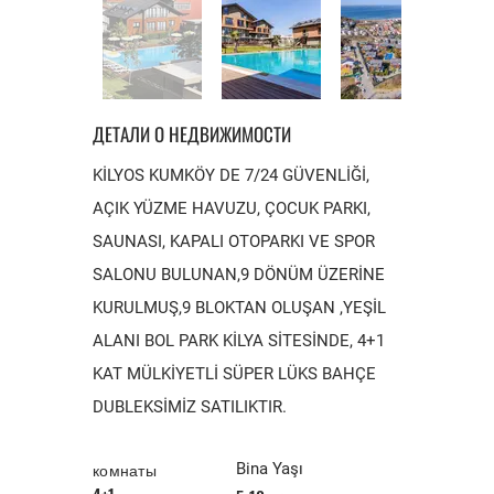
ДЕТАЛИ О НЕДВИЖИМОСТИ
KİLYOS KUMKÖY DE 7/24 GÜVENLİĞİ,
AÇIK YÜZME HAVUZU, ÇOCUK PARKI,
SAUNASI, KAPALI OTOPARKI VE SPOR
SALONU BULUNAN,9 DÖNÜM ÜZERİNE
KURULMUŞ,9 BLOKTAN OLUŞAN ,YEŞİL
ALANI BOL PARK KİLYA SİTESİNDE, 4+1
KAT MÜLKİYETLİ SÜPER LÜKS BAHÇE
DUBLEKSİMİZ SATILIKTIR.
комнаты
Bina Yaşı